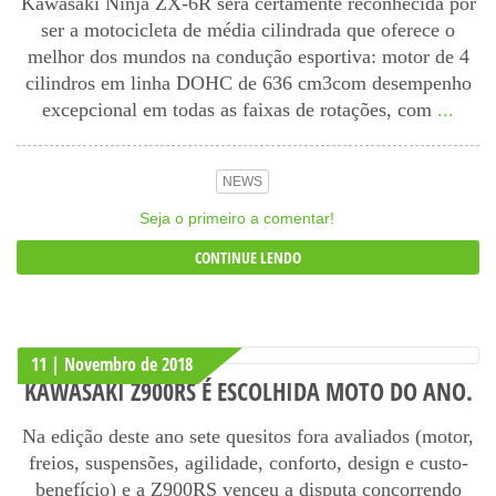
Kawasaki Ninja ZX-6R será certamente reconhecida por
ser a motocicleta de média cilindrada que oferece o
melhor dos mundos na condução esportiva: motor de 4
cilindros em linha DOHC de 636 cm3com desempenho
excepcional em todas as faixas de rotações, com
...
NEWS
Seja o primeiro a comentar!
CONTINUE LENDO
11 | Novembro
de
2018
KAWASAKI Z900RS É ESCOLHIDA MOTO DO ANO.
Na edição deste ano sete quesitos fora avaliados (motor,
freios, suspensões, agilidade, conforto, design e custo-
benefício) e a Z900RS venceu a disputa concorrendo